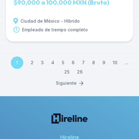
$90,000 a 100,000 MXN (Bruto)
Ciudad de México - Híbrido
Empleado de tiempo completo
1
2
3
4
5
6
7
8
9
10
...
25
26
Siguiente
Hireline