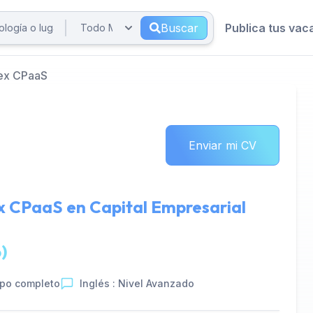
Buscar
Publica tus vac
ex CPaaS
Enviar mi CV
ex CPaaS en
Capital Empresarial
)
po completo
Inglés : Nivel Avanzado