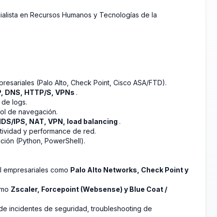
ialista en Recursos Humanos y Tecnologías de la
presariales (Palo Alto, Check Point, Cisco ASA/FTD).
P, DNS, HTTP/S, VPNs
.
 de logs.
ol de navegación.
IDS/IPS, NAT, VPN, load balancing
.
tividad y performance de red.
ción (Python, PowerShell).
all empresariales como
Palo Alto Networks, Check Point y
como
Zscaler, Forcepoint (Websense) y Blue Coat /
n de incidentes de seguridad, troubleshooting de