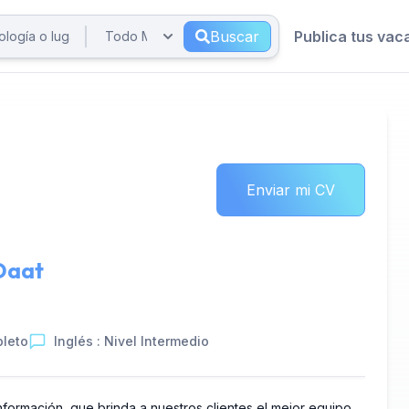
Buscar
Publica tus vac
Enviar mi CV
 Daat
leto
Inglés : Nivel Intermedio
formación, que brinda a nuestros clientes el mejor equipo