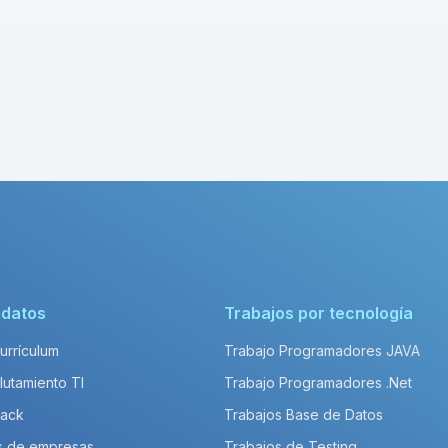
idatos
Trabajos por tecnología
Currículum
Trabajo Programadores JAVA
lutamiento TI
Trabajo Programadores .Net
Pack
Trabajos Base de Datos
s de empresas
Trabajos de Testing