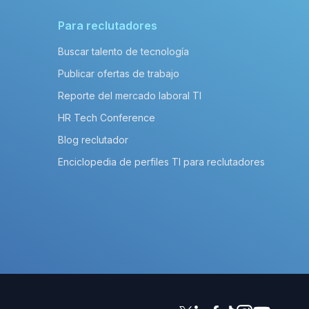
Para reclutadores
Buscar talento de tecnología
Publicar ofertas de trabajo
Reporte del mercado laboral TI
HR Tech Conference
Blog reclutador
Enciclopedia de perfiles TI para reclutadores