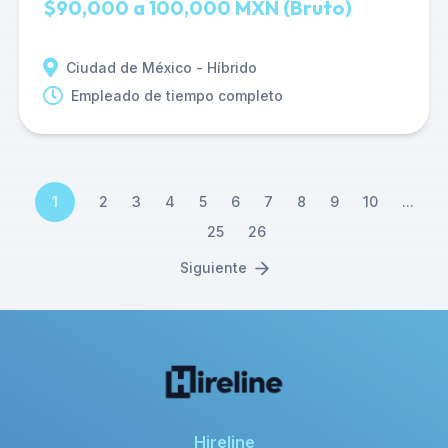
$90,000 a 100,000 MXN (Bruto)
Ciudad de México - Híbrido
Empleado de tiempo completo
1
2
3
4
5
6
7
8
9
10
...
25
26
Siguiente
Hireline