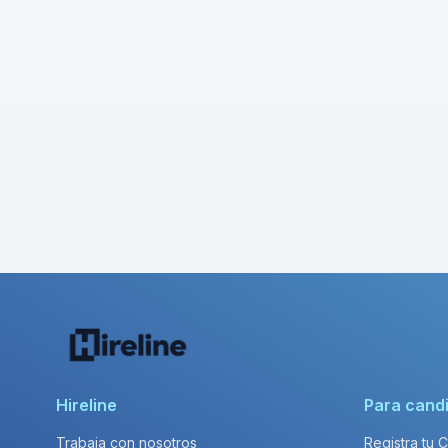
Hireline
Para cand
Trabaja con nosotros
Registra tu 