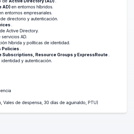
io de
Active Directory (AD)
.
re AD)
en entornos híbridos.
en entornos empresariales.
de directorio y autenticación.
vices
.
de Active Directory.
 servicios AD.
ción híbrida y políticas de identidad.
 Policies
.
e Subscriptions, Resource Groups y ExpressRoute
.
 identidad y autenticación.
iencia
ón, Vales de despensa, 30 días de aguinaldo, PTU)