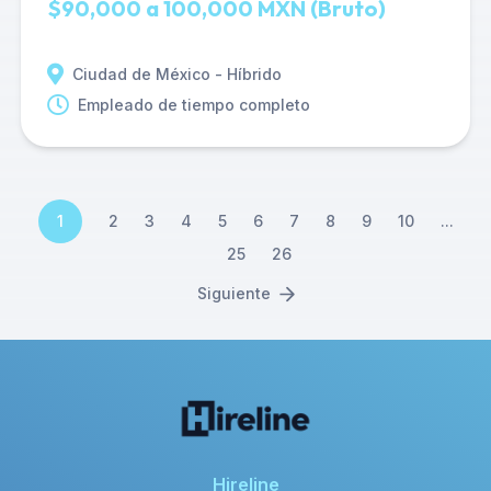
$90,000 a 100,000 MXN (Bruto)
Ciudad de México - Híbrido
Empleado de tiempo completo
1
2
3
4
5
6
7
8
9
10
...
25
26
Siguiente
Hireline