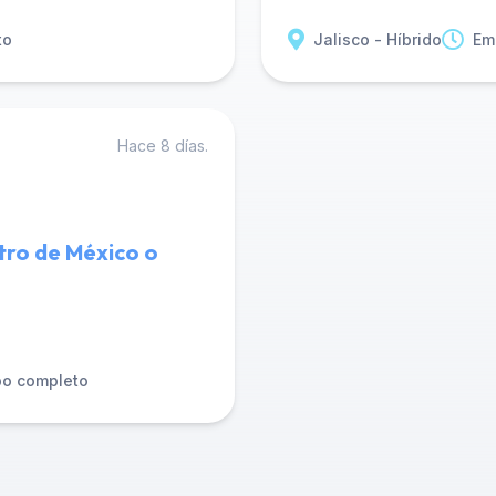
to
Jalisco - Híbrido
Em
Hace 8 días.
tro de México o
po completo