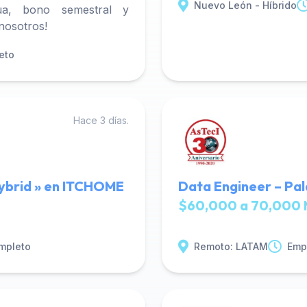
Nuevo León - Híbrido
ua, bono semestral y
 nosotros!
eto
Hace 3 días.
ybrid » en ITCHOME
Data Engineer – Pal
$60,000 a 70,000 
mpleto
Remoto: LATAM
Emp