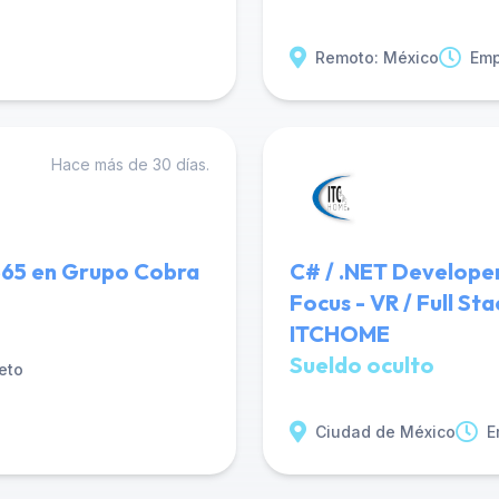
Remoto: México
Emp
Hace más de 30 días.
365 en Grupo Cobra
C# / .NET Develope
Focus - VR / Full S
ITCHOME
Sueldo oculto
eto
Ciudad de México
E