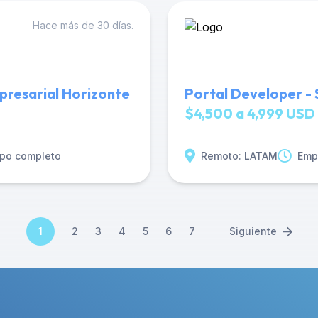
Hace más de 30 días.
presarial Horizonte
Portal Developer - S
$4,500 a 4,999 USD 
po completo
Remoto: LATAM
Emp
1
2
3
4
5
6
7
Siguiente