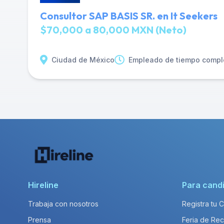
Consultor SAP BASIS SR. en It Seekers
$70,000 a 80,000 MXN (Neto)
Ciudad de México
Empleado de tiempo compl
Hireline
Para cand
Trabaja con nosotros
Registra tu 
Prensa
Feria de Rec