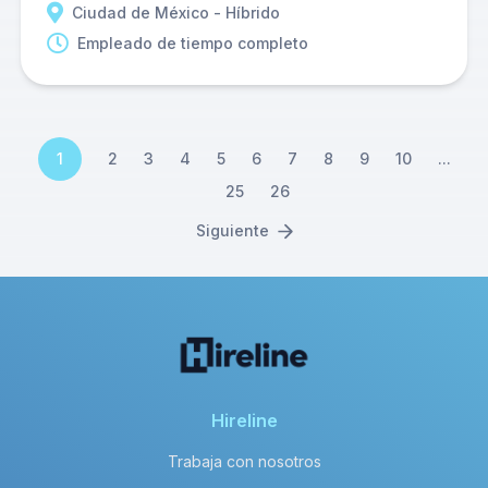
Ciudad de México - Híbrido
Empleado de tiempo completo
1
2
3
4
5
6
7
8
9
10
...
25
26
Siguiente
Hireline
Trabaja con nosotros