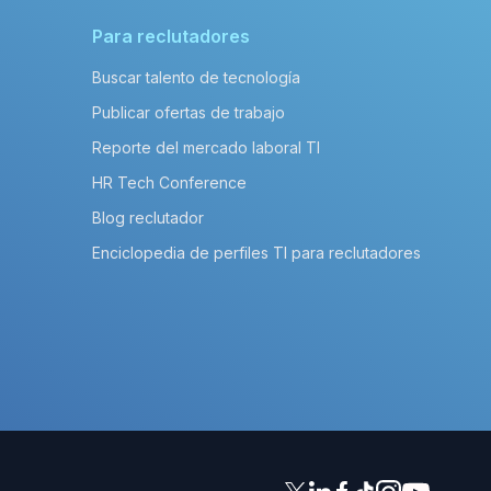
Para reclutadores
Buscar talento de tecnología
Publicar ofertas de trabajo
Reporte del mercado laboral TI
HR Tech Conference
Blog reclutador
Enciclopedia de perfiles TI para reclutadores