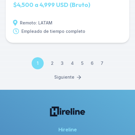
$4,500 a 4,999 USD (Bruto)
Remoto: LATAM
Empleado de tiempo completo
1
2
3
4
5
6
7
Siguiente
Hireline