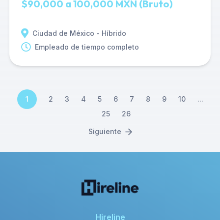
$90,000 a 100,000 MXN (Bruto)
Ciudad de México - Híbrido
Empleado de tiempo completo
1
2
3
4
5
6
7
8
9
10
...
25
26
Siguiente
Hireline