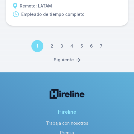
Remoto: LATAM
Empleado de tiempo completo
1
2
3
4
5
6
7
Siguiente
Hireline
Trabaja con nosotros
Prensa