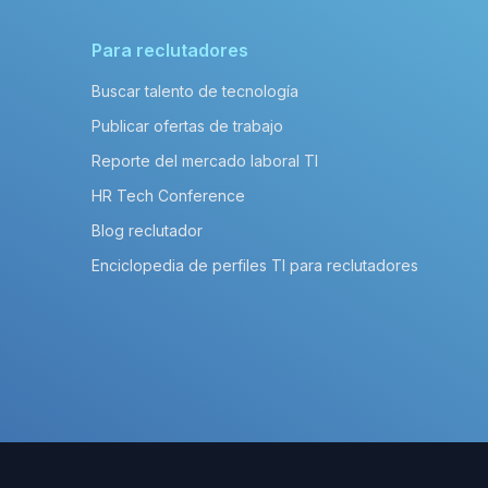
Para reclutadores
Buscar talento de tecnología
Publicar ofertas de trabajo
Reporte del mercado laboral TI
HR Tech Conference
Blog reclutador
Enciclopedia de perfiles TI para reclutadores