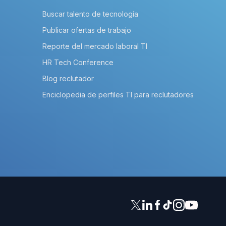
Buscar talento de tecnología
Publicar ofertas de trabajo
Reporte del mercado laboral TI
HR Tech Conference
Blog reclutador
Enciclopedia de perfiles TI para reclutadores