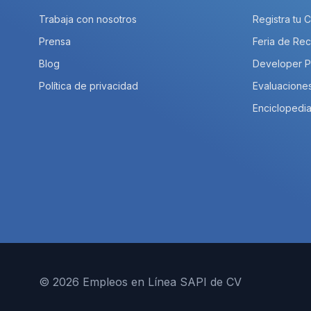
Trabaja con nosotros
Registra tu 
Prensa
Feria de Rec
Blog
Developer 
Política de privacidad
Evaluacione
Enciclopedia
© 2026 Empleos en Línea SAPI de CV