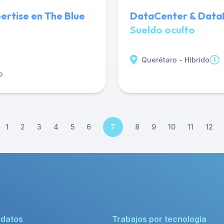
ertise en The Blue
DataCenter & Data
Sueldo oculto
Querétaro - Híbrido
o
1
2
3
4
5
6
7
8
9
10
11
12
idatos
Trabajos por tecnología