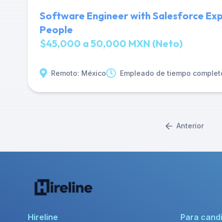
Software Engineer with Salesforce Exp
People
$45,000 a 50,000 MXN (Neto)
Remoto: México
Empleado de tiempo complet
Anterior
Hireline
Para cand