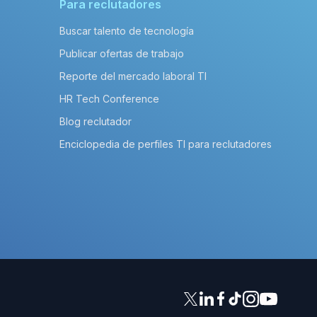
Para reclutadores
Buscar talento de tecnología
Publicar ofertas de trabajo
Reporte del mercado laboral TI
HR Tech Conference
Blog reclutador
Enciclopedia de perfiles TI para reclutadores