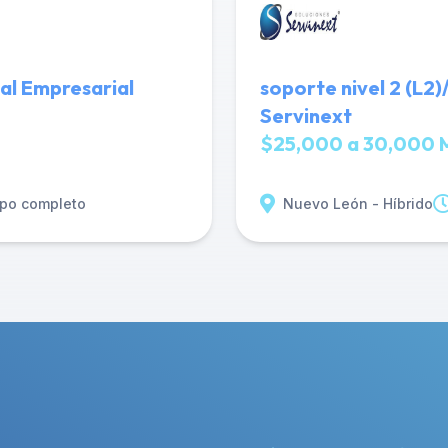
al Empresarial
soporte nivel 2 (L2
Servinext
$25,000 a 30,000 
po completo
Nuevo León - Híbrido