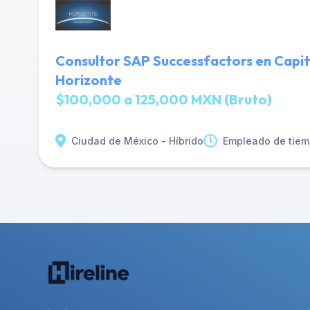
Consultor SAP Successfactors en Capit
Horizonte
$100,000 a 125,000 MXN (Bruto)
Ciudad de México - Híbrido
Empleado de tiem