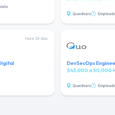
leto
Querétaro
Empleado
Hace 29 días.
igital
DevSecOps Engineer
$45,000 a 50,000 
Querétaro
Empleado