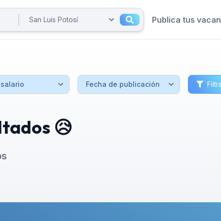
Publica tus vaca
Filtr
ltados 😥
os