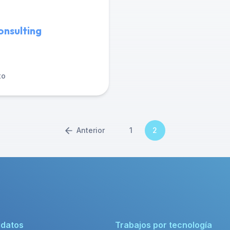
onsulting
to
Anterior
1
2
idatos
Trabajos por tecnología