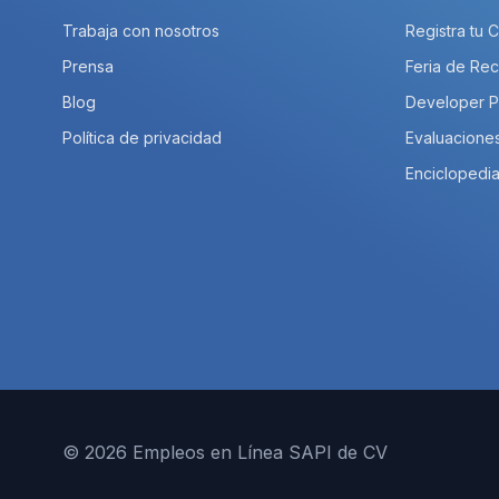
Trabaja con nosotros
Registra tu 
Prensa
Feria de Rec
Blog
Developer 
Política de privacidad
Evaluacione
Enciclopedia
© 2026 Empleos en Línea SAPI de CV