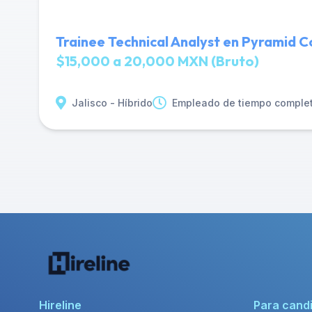
Trainee Technical Analyst en Pyramid C
$15,000 a 20,000 MXN (Bruto)
Jalisco - Híbrido
Empleado de tiempo comple
Hireline
Para cand