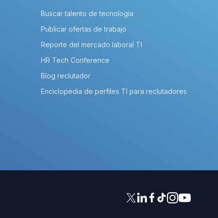
Buscar talento de tecnología
Publicar ofertas de trabajo
Reporte del mercado laboral TI
HR Tech Conference
Blog reclutador
Enciclopedia de perfiles TI para reclutadores