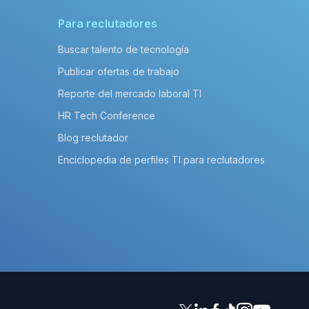
Para reclutadores
Buscar talento de tecnología
Publicar ofertas de trabajo
Reporte del mercado laboral TI
HR Tech Conference
Blog reclutador
Enciclopedia de perfiles TI para reclutadores