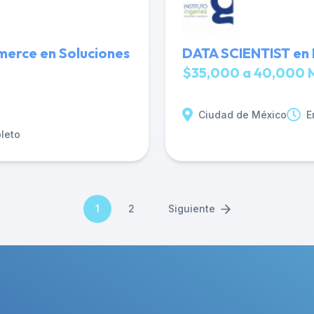
omerce en Soluciones
DATA SCIENTIST en
$35,000 a 40,000 
Ciudad de México
E
leto
1
2
Siguiente