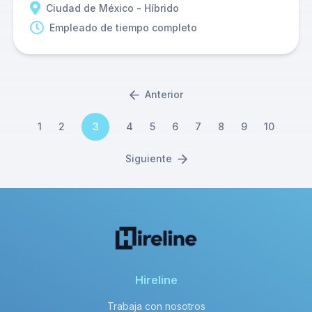
Ciudad de México - Híbrido
Empleado de tiempo completo
Anterior
1
2
3
4
5
6
7
8
9
10
Siguiente
Hireline
Trabaja con nosotros