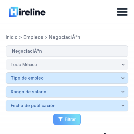
Inicio
>
Empleos
>
NegociaciÃ³n
Filtrar