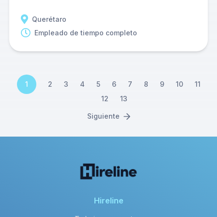
Querétaro
Empleado de tiempo completo
1
2
3
4
5
6
7
8
9
10
11
12
13
Siguiente
Hireline