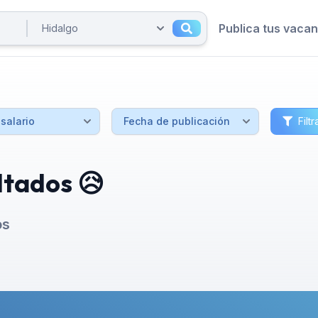
Publica tus vaca
Filtr
ltados 😥
os