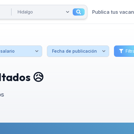
Publica tus vaca
Filtr
ltados 😥
os