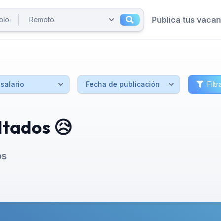
Publica tus vaca
Filtr
ltados 😥
os