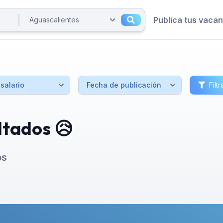
Publica tus vaca
Filtr
ltados 😥
os