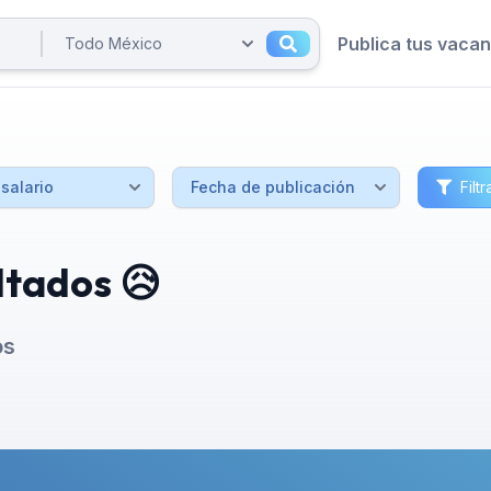
Publica tus vaca
Filtr
ltados 😥
os