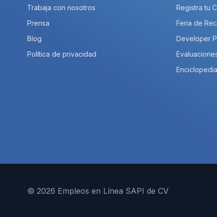
Trabaja con nosotros
Registra tu 
Prensa
Feria de Rec
Blog
Developer 
Política de privacidad
Evaluacione
Enciclopedia
© 2026 Empleos en Línea SAPI de CV