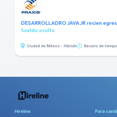
DESARROLLADRO JAVA JR recien egresad
Sueldo oculto
Ciudad de México - Híbrido
Becario de tiemp
Hireline
Para cand