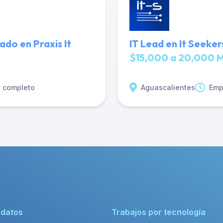
o en Praxis It
IT Lead en It Seeker
$15,000 a 20,000 
o completo
Aguascalientes
Emp
idatos
Trabajos por tecnología