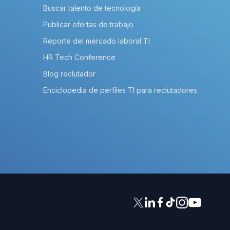
Buscar talento de tecnología
Publicar ofertas de trabajo
Reporte del mercado laboral TI
HR Tech Conference
Blog reclutador
Enciclopedia de perfiles TI para reclutadores