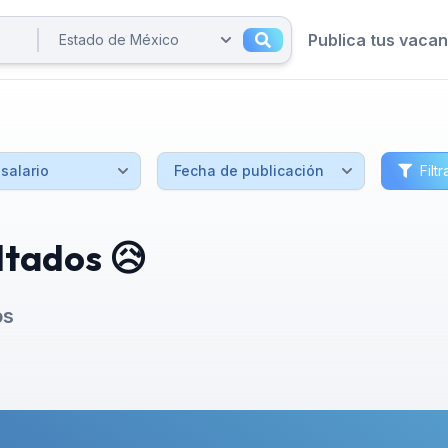
Publica tus vaca
Filtr
ltados 😥
os