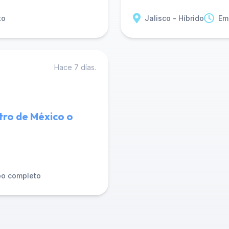
to
Jalisco - Híbrido
Em
Hace 7 días.
tro de México o
po completo