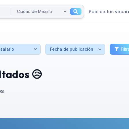
Publica tus vaca
Filtr
ltados 😥
os