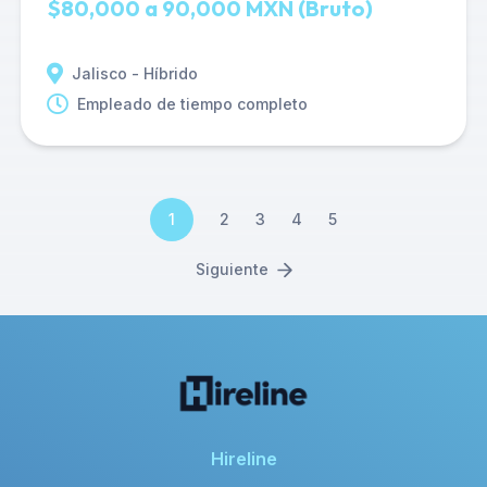
$80,000 a 90,000 MXN (Bruto)
Jalisco - Híbrido
Empleado de tiempo completo
1
2
3
4
5
Siguiente
Hireline