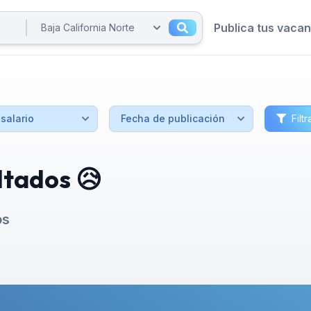
Publica tus vaca
Filtr
ltados 😥
os