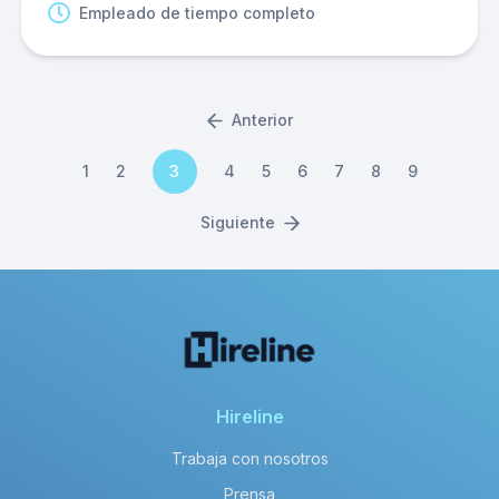
Empleado de tiempo completo
Anterior
1
2
3
4
5
6
7
8
9
Siguiente
Hireline
Trabaja con nosotros
Prensa