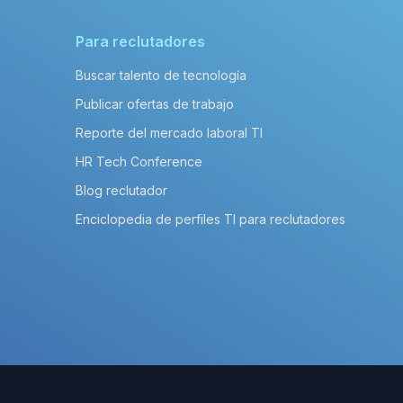
Para reclutadores
Buscar talento de tecnología
Publicar ofertas de trabajo
Reporte del mercado laboral TI
HR Tech Conference
Blog reclutador
Enciclopedia de perfiles TI para reclutadores