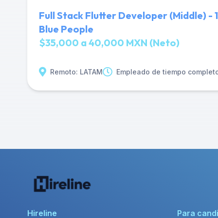
Full Stack Flutter Developer (Middle) 
Blue People
$35,000 a 40,000 MXN (Neto)
Remoto: LATAM
Empleado de tiempo complet
Hireline
Para cand