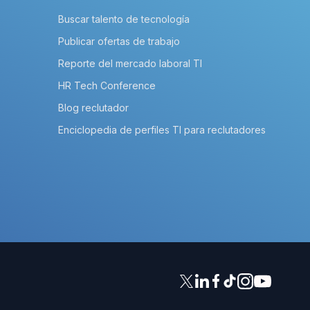
Buscar talento de tecnología
Publicar ofertas de trabajo
Reporte del mercado laboral TI
HR Tech Conference
Blog reclutador
Enciclopedia de perfiles TI para reclutadores