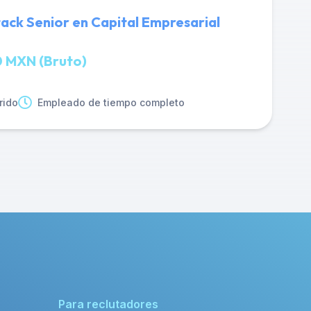
tack Senior en Capital Empresarial
 MXN (Bruto)
rido
Empleado de tiempo completo
Para reclutadores