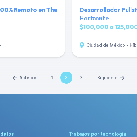
- 100% Remoto en The
Desarrollador Fulls
Horizonte
$100,000 a 125,000
o
Ciudad de México - Híb
Anterior
1
2
3
Siguiente
idatos
Trabajos por tecnología