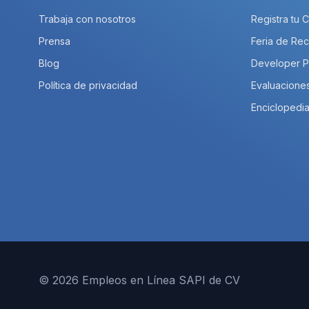
Trabaja con nosotros
Registra tu 
Prensa
Feria de Rec
Blog
Developer 
Política de privacidad
Evaluacione
Enciclopedia
© 2026 Empleos en Línea SAPI de CV