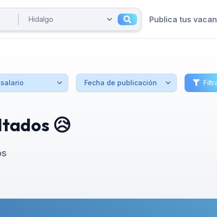
Publica tus vaca
Filtr
ltados 😥
os