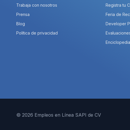
Trabaja con nosotros
Registra tu 
Prensa
Feria de Rec
Blog
Developer 
Política de privacidad
Evaluacione
Enciclopedia
© 2026 Empleos en Línea SAPI de CV