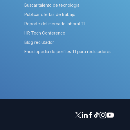
Buscar talento de tecnología
Publicar ofertas de trabajo
Reporte del mercado laboral TI
HR Tech Conference
Blog reclutador
Enciclopedia de perfiles TI para reclutadores