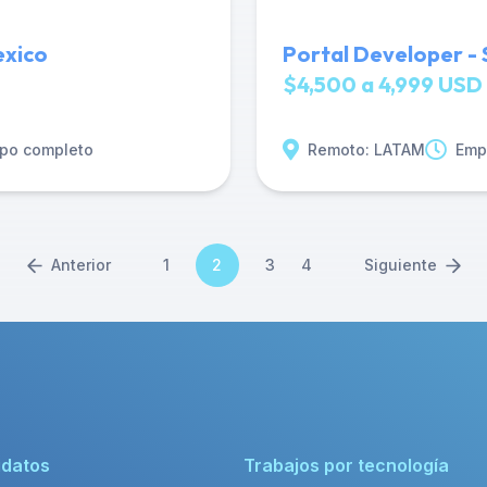
exico
Portal Developer - S
$4,500 a 4,999 USD 
po completo
Remoto: LATAM
Emp
Anterior
1
2
3
4
Siguiente
idatos
Trabajos por tecnología