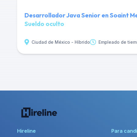
Desarrollador Java Senior en Soaint M
Sueldo oculto
Ciudad de México - Híbrido
Empleado de tiem
Hireline
Para cand