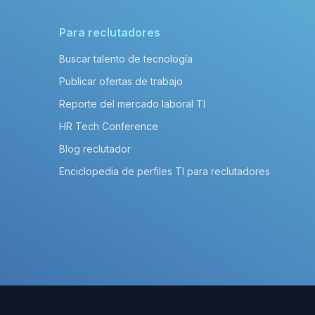
Para reclutadores
Buscar talento de tecnología
Publicar ofertas de trabajo
Reporte del mercado laboral TI
HR Tech Conference
Blog reclutador
Enciclopedia de perfiles TI para reclutadores