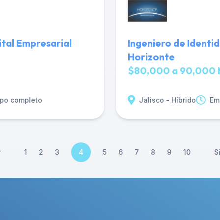
ital Empresarial
Ingeniero de Identi
Horizonte
$80,000 a 90,000 
po completo
Jalisco - Híbrido
Em
r
1
2
3
4
5
6
7
8
9
10
S