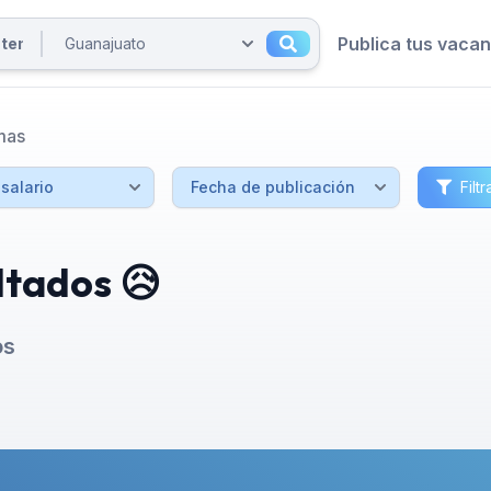
Publica tus vaca
mas
Filtr
ltados 😥
os