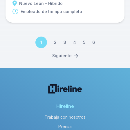
Nuevo León - Híbrido
Empleado de tiempo completo
1
2
3
4
5
6
Siguiente
Hireline
Trabaja con nosotros
Prensa