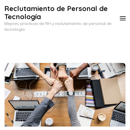
Saltar
Reclutamiento de Personal de
al
Tecnología
contenido
Mejores practicas de RH y reclutamiento de personal de
(presiona
tecnología
la
tecla
Intro)