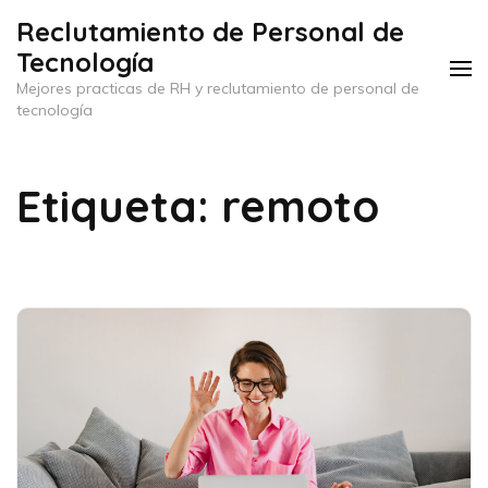
Saltar
Reclutamiento de Personal de
al
Tecnología
contenido
Mejores practicas de RH y reclutamiento de personal de
(presiona
tecnología
la
tecla
Etiqueta: remoto
Intro)