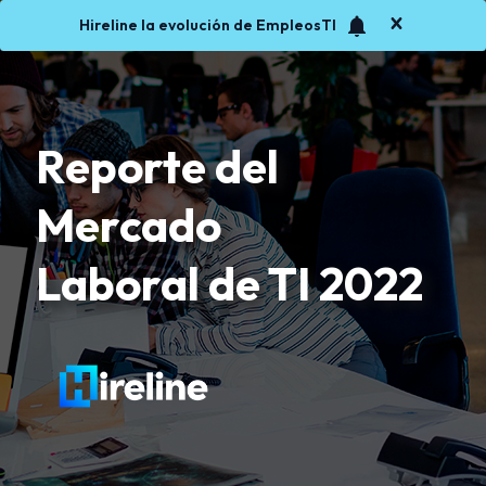
notifications
Hireline la evolución de EmpleosTI
Reporte del
Mercado
Laboral de TI 2022