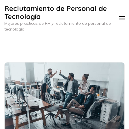
Saltar
Reclutamiento de Personal de
al
Tecnología
contenido
Mejores practicas de RH y reclutamiento de personal de
(presiona
tecnología
la
tecla
Intro)