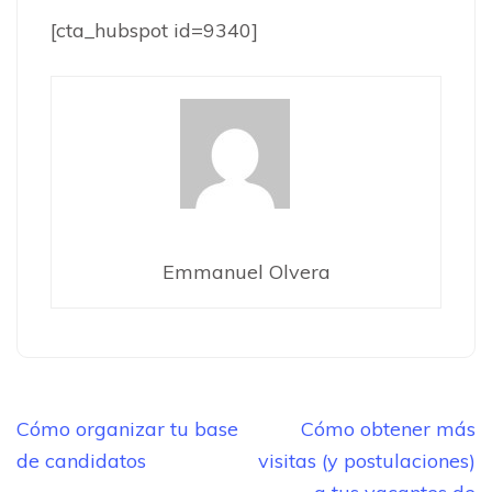
[cta_hubspot id=9340]
Emmanuel Olvera
Navegación
Cómo organizar tu base
Cómo obtener más
de
de candidatos
visitas (y postulaciones)
entradas