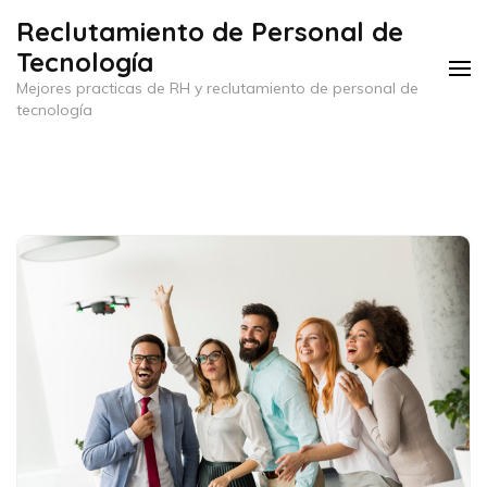
Saltar
Reclutamiento de Personal de
al
Tecnología
contenido
Mejores practicas de RH y reclutamiento de personal de
(presiona
tecnología
la
tecla
Intro)