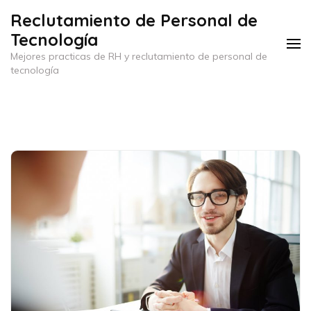
Saltar
Reclutamiento de Personal de
al
Tecnología
contenido
Mejores practicas de RH y reclutamiento de personal de
(presiona
tecnología
la
tecla
Intro)